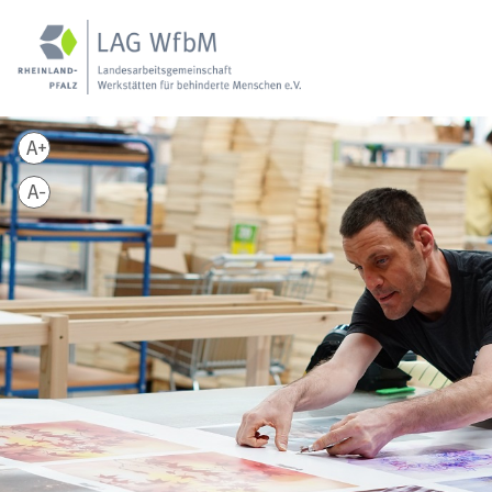
A+
A-