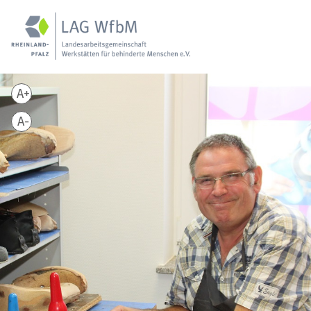
A+
A-