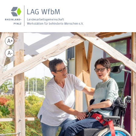
A+
A-