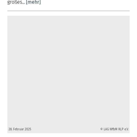
großes...
[mehr]
28. Februar 2025
© LAG WfbM RLP e.V.