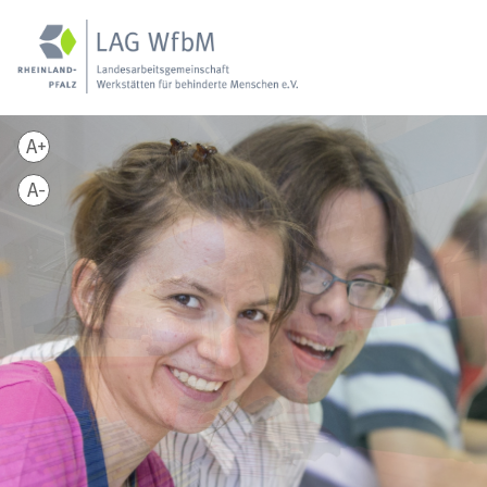
A+
A-