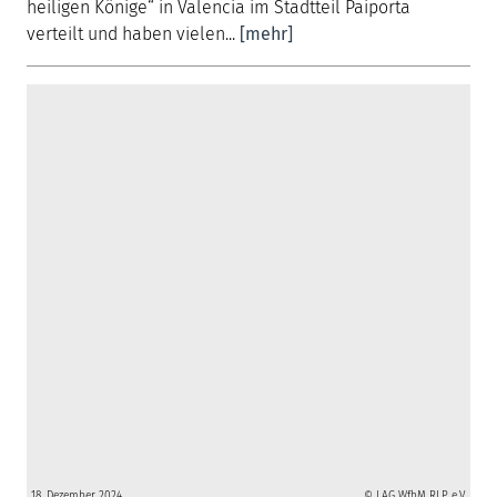
heiligen Könige“ in Valencia im Stadtteil Paiporta
verteilt und haben vielen...
[mehr]
18. Dezember 2024
© LAG WfbM RLP e.V.