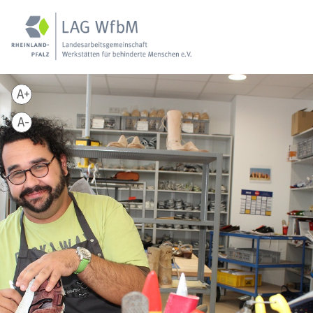
A+
A-