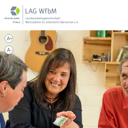
A+
A-