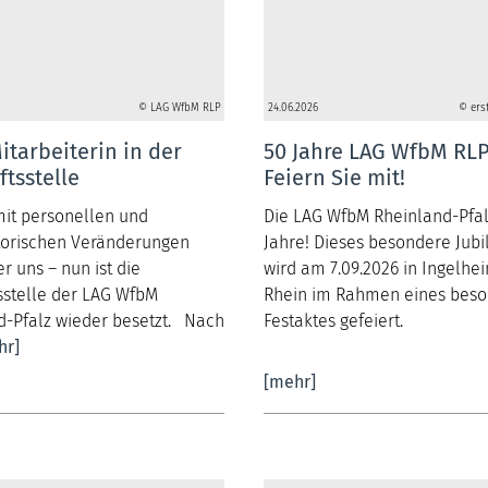
© LAG WfbM RLP
24.06.2026
© ers
tarbeiterin in der
50 Jahre LAG WfbM RLP
tsstelle
Feiern Sie mit!
mit personellen und
Die LAG WfbM Rheinland-Pfal
torischen Veränderungen
Jahre! Dieses besondere Jub
er uns – nun ist die
wird am 7.09.2026 in Ingelh
sstelle der LAG WfbM
Rhein im Rahmen eines bes
d-Pfalz wieder besetzt. Nach
Festaktes gefeiert.
hr]
[mehr]