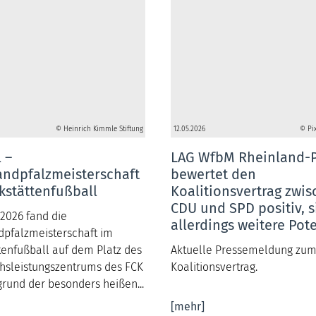
© Heinrich Kimmle Stiftung
12.05.2026
© Pi
 –
LAG WfbM Rheinland-P
andpfalzmeisterschaft
bewertet den
kstättenfußball
Koalitionsvertrag zwi
CDU und SPD positiv, s
2026 fand die
allerdings weitere Pot
dpfalzmeisterschaft im
tenfußball auf dem Platz des
Aktuelle Pressemeldung zu
sleistungszentrums des FCK
Koalitionsvertrag.
fgrund der besonders heißen...
[mehr]