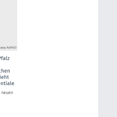
xabay Ralf1403
falz
schen
ieht
entiale
m neuen