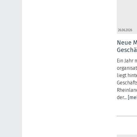
26.06.2026
Neue Mi
Geschäf
Ein Jahr 
organisa
liegt hint
Geschäft
Rheinlan
der...
[me