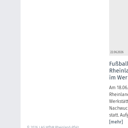
22.06.2026
Fußball
Rheinl
im Wer
Am 18.06.
Rheinlan
Werkstät
Nachwuch
statt. Au
[mehr]
© 2026, LAG WfbM Rheinland-Pfalz